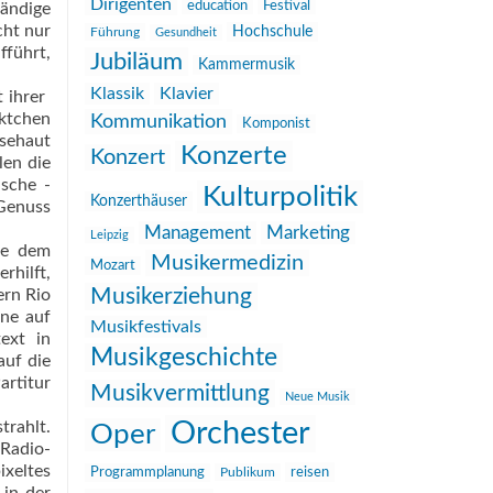
Dirigenten
education
Festival
tändige
cht nur
Hochschule
Führung
Gesundheit
fführt,
Jubiläum
Kammermusik
Klassik
Klavier
ihrer 
ktchen
Kommunikation
Komponist
sehaut
Konzerte
Konzert
len die
ische ­
Kulturpolitik
Konzerthäuser
 Genuss
Management
Marketing
Leipzig
ie dem
Musikermedizin
Mozart
rhilft,
Musikerziehung
ern Rio
ne auf
Musikfestivals
ext in
Musikgeschichte
auf die
artitur
Musikvermittlung
Neue Musik
Orchester
rahlt.
Oper
Radio-
ixeltes
reisen
Programmplanung
Publikum