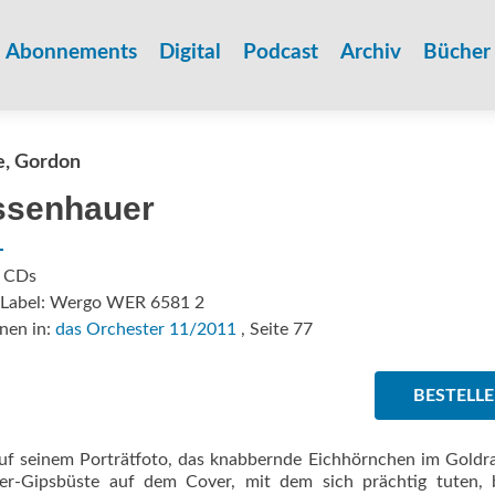
Zum
Inhalt
Abonnements
Digital
Podcast
Archiv
Bücher
springen
, Gordon
ssenhauer
: CDs
/Label: Wergo WER 6581 2
nen in:
das Orchester 11/2011
, Seite 77
BESTELL
auf seinem Porträt­foto, das knabbernde Eichhörnchen im Gold
er-Gipsbüste auf dem Cover, mit dem sich prächtig tuten, b