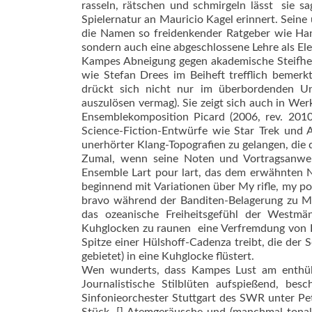
rasseln, rätschen und schmirgeln lässt  sie
Spielernatur an Mauricio Kagel erinnert. Seine 
die Namen so freidenkender Ratgeber wie Han
sondern auch eine abgeschlossene Lehre als Elek
Kampes Abneigung gegen akademische Steifheit,
wie Stefan Drees im Beiheft trefflich bemerkt 
drückt sich nicht nur im überbordenden Un
auszulösen vermag). Sie zeigt sich auch in Wer
Ensemblekomposition Picard (2006, rev. 2010
Science-Fiction-Entwürfe wie Star Trek und 
unerhörter Klang-Topografien zu gelangen, die
Zumal, wenn seine Noten und Vortragsanwe
Ensemble Lart pour lart, das dem erwähnten 
beginnend mit Variationen über My rifle, my 
bravo während der Banditen-Belagerung zu 
das ozeanische Freiheitsgefühl der Westmä
Kuhglocken zu raunen  eine Verfremdung von K
Spitze einer Hülshoff-Cadenza treibt, die der 
gebietet) in eine Kuhglocke flüstert.
Wen wunderts, dass Kampes Lust am enthüll
Journalistische Stilblüten aufspießend, be
Sinfonieorchester Stuttgart des SWR unter Pete