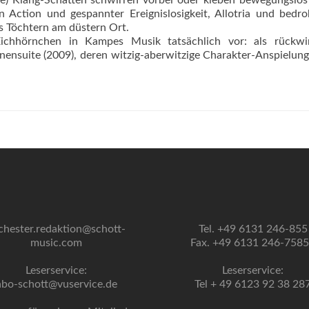
e) Klang-Schatten schwirren vorbei oder kleben bewegungslos
en Action und gespannter Ereignislosigkeit, Allotria und bedro
igs Töchtern am düstern Ort.
ichhörnchen in Kampes Musik tatsächlich vor: als rückwi
ensuite (2009), deren witzig-aberwitzige Charakter-Anspielun
chester.redaktion@schott-
Tel. +49 6131 246-855
music.com
Fax. +49 6131 246-758
Leserservice:
Leserservice:
abo-schott@vuservice.de
Tel + 49 6123 92 38 28