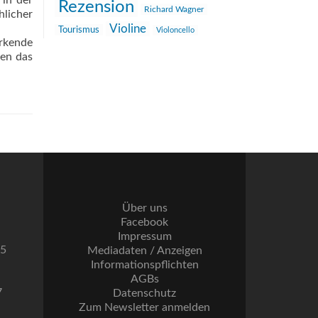
 in der
Rezension
Richard Wagner
hlicher
Violine
Tourismus
Violoncello
rkende
gen das
Über uns
Facebook
Impressum
55
Mediadaten / Anzeigen
Informationspflichten
AGBs
7
Datenschutz
Zum Newsletter anmelden