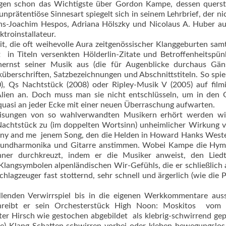
 sagen schon das Wichtigste über Gordon Kampe, dessen quers
unprätentiöse Sinnesart spiegelt sich in seinem Lehrbrief, der ni
s-Joachim Hespos, Adriana Hölszky und Nicolaus A. Huber au
troinstallateur.
 die oft weihevolle Aura zeitgenössischer Klanggeburten samt 
 in Titeln versenkten Hölderlin-Zitate und Betroffenheitspün
ernst seiner Musik aus (die für Augenblicke durchaus Gän
küberschriften, Satzbezeichnungen und Abschnittstiteln. So spie
), Qs Nachtstück (2008) oder Ripley-Musik V (2005) auf film
Alien an. Doch muss man sie nicht entschlüsseln, um in den
 quasi an jeder Ecke mit einer neuen Überraschung aufwarten.
isungen von so wahlverwandten Musikern erhört werden w
Nachtstück zu (im doppelten Wortsinn) unheimlicher Wirkung ve
pony and me  jenem Song, den die Helden in Howard Hanks West
Mundharmonika und Gitarre anstimmen. Wobei Kampe die Hym
nner durchkreuzt, indem er die Musiker anweist, den Liedt
langsymbolen alpenländischen Wir-Gefühls, die er schließlich 
Schlagzeuger fast stotternd, sehr schnell und ärgerlich (wie die P
enden Verwirrspiel bis in die eigenen Werkkommentare ausst
schreibt er sein Orchesterstück High Noon: Moskitos  vom 
r Hirsch wie gestochen abgebildet  als klebrig-schwirrend gep