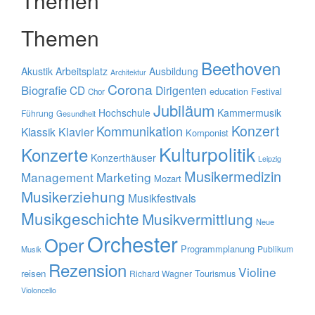
Themen
Themen
Beethoven
Akustik
Arbeitsplatz
Ausbildung
Architektur
Corona
Biografie
CD
Dirigenten
education
Festival
Chor
Jubiläum
Hochschule
Kammermusik
Führung
Gesundheit
Konzert
Kommunikation
Klavier
Klassik
Komponist
Kulturpolitik
Konzerte
Konzerthäuser
Leipzig
Musikermedizin
Management
Marketing
Mozart
Musikerziehung
Musikfestivals
Musikgeschichte
Musikvermittlung
Neue
Orchester
Oper
Programmplanung
Publikum
Musik
Rezension
Violine
reisen
Tourismus
Richard Wagner
Violoncello