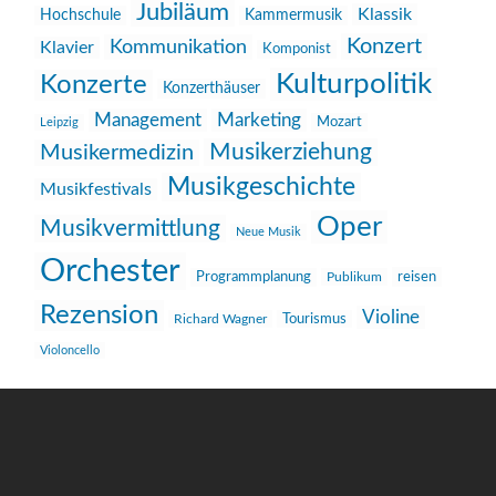
Jubiläum
Klassik
Hochschule
Kammermusik
Konzert
Kommunikation
Klavier
Komponist
Kulturpolitik
Konzerte
Konzerthäuser
Management
Marketing
Mozart
Leipzig
Musikerziehung
Musikermedizin
Musikgeschichte
Musikfestivals
Oper
Musikvermittlung
Neue Musik
Orchester
reisen
Programmplanung
Publikum
Rezension
Violine
Richard Wagner
Tourismus
Violoncello