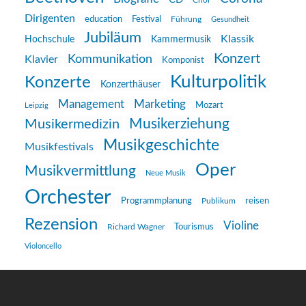
Chor
Dirigenten
education
Festival
Führung
Gesundheit
Jubiläum
Klassik
Hochschule
Kammermusik
Konzert
Kommunikation
Klavier
Komponist
Kulturpolitik
Konzerte
Konzerthäuser
Management
Marketing
Mozart
Leipzig
Musikerziehung
Musikermedizin
Musikgeschichte
Musikfestivals
Oper
Musikvermittlung
Neue Musik
Orchester
reisen
Programmplanung
Publikum
Rezension
Violine
Richard Wagner
Tourismus
Violoncello