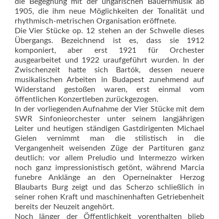
die Begegnung mit der ungarischen Bauernmusik ab
1905, die ihm neue Möglichkeiten der Tonalität und
rhythmisch-metrischen Organisation eröffnete.
Die Vier Stücke op. 12 stehen an der Schwelle dieses
Übergangs. Bezeichnend ist es, dass sie 1912
komponiert, aber erst 1921 für Orchester
ausgearbeitet und 1922 uraufgeführt wurden. In der
Zwischenzeit hatte sich Bartók, dessen neuere
musikalischen Arbeiten in Budapest zunehmend auf
Widerstand gestoßen waren, erst einmal vom
öffentlichen Konzertleben zurückgezogen.
In der vorliegenden Aufnahme der Vier Stücke mit dem
SWR Sinfonieorchester unter seinem langjährigen
Leiter und heutigen ständigen Gastdirigenten Michael
Gielen vernimmt man die stilistisch in die
Vergangenheit weisenden Züge der Partituren ganz
deutlich: vor allem Preludio und Intermezzo wirken
noch ganz impressionistisch getönt, während Marcia
funebre Anklänge an den Operneinakter Herzog
Blaubarts Burg zeigt und das Scherzo schließlich in
seiner rohen Kraft und maschinenhaften Getriebenheit
bereits der Neuzeit angehört.
Noch länger der Öffentlichkeit vorenthalten blieb