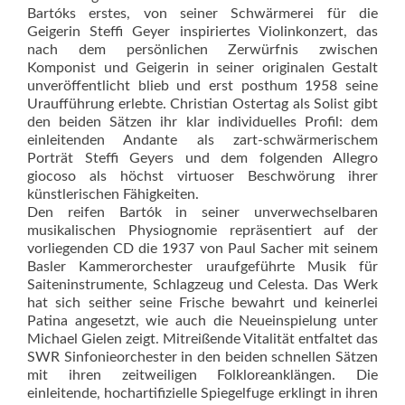
Bartóks erstes, von seiner Schwärmerei für die
Geigerin Steffi Geyer inspiriertes Violinkonzert, das
nach dem persönlichen Zerwürfnis zwischen
Komponist und Geigerin in seiner originalen Gestalt
unveröffentlicht blieb und erst posthum 1958 seine
Uraufführung erlebte. Christian Ostertag als Solist gibt
den beiden Sätzen ihr klar individuelles Profil: dem
einleitenden Andante als zart-schwärmerischem
Porträt Steffi Geyers und dem folgenden Allegro
giocoso als höchst virtuoser Beschwörung ihrer
künstlerischen Fähigkeiten.
Den reifen Bartók in seiner unverwechselbaren
musikalischen Physiognomie repräsentiert auf der
vorliegenden CD die 1937 von Paul Sacher mit seinem
Basler Kammerorchester uraufgeführte Musik für
Saiteninstrumente, Schlagzeug und Celesta. Das Werk
hat sich seither seine Frische bewahrt und keinerlei
Patina angesetzt, wie auch die Neueinspielung unter
Michael Gielen zeigt. Mitreißende Vitalität entfaltet das
SWR Sinfonieorchester in den beiden schnellen Sätzen
mit ihren zeitweiligen Folkloreanklängen. Die
einleitende, hochartifizielle Spiegelfuge erklingt in ihren