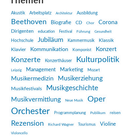
Themen
Akustik
Arbeitsplatz
Ausbildung
Architektur
Beethoven
Corona
Biografie
CD
Chor
Dirigenten
education
Festival
Führung
Gesundheit
Jubiläum
Klassik
Hochschule
Kammermusik
Konzert
Kommunikation
Klavier
Komponist
Kulturpolitik
Konzerte
Konzerthäuser
Management
Marketing
Mozart
Leipzig
Musikerziehung
Musikermedizin
Musikgeschichte
Musikfestivals
Oper
Musikvermittlung
Neue Musik
Orchester
reisen
Programmplanung
Publikum
Rezension
Violine
Richard Wagner
Tourismus
Violoncello