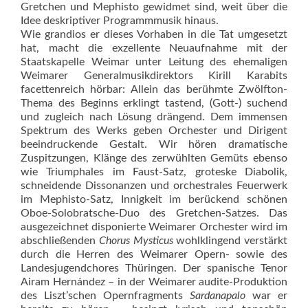
Gretchen und Mephisto gewidmet sind, weit über die
Idee deskriptiver Programmmusik hinaus.
Wie grandios er dieses Vorhaben in die Tat umgesetzt
hat, macht die exzellente Neuaufnahme mit der
Staatskapelle Weimar unter Leitung des ehemaligen
Weimarer Generalmusikdirektors Kirill Karabits
facettenreich hörbar: Allein das berühmte Zwölfton-
Thema des Beginns erklingt tastend, (Gott-) suchend
und zugleich nach Lösung drängend. Dem immensen
Spektrum des Werks geben Orchester und Dirigent
beeindruckende Gestalt. Wir hören dramatische
Zuspitzungen, Klänge des zerwühlten Gemüts ebenso
wie Triumphales im Faust-Satz, groteske Diabolik,
schneidende Dissonanzen und orchestrales Feuerwerk
im Mephisto-Satz, Innigkeit im berückend schönen
Oboe-Solobratsche-Duo des Gretchen-Satzes. Das
ausgezeichnet disponierte Weimarer Orchester wird im
abschließenden
Chorus Mysticus
wohlklingend verstärkt
durch die Herren des Weimarer Opern- sowie des
Landesjugendchores Thüringen. Der spanische Tenor
Airam Hernández – in der Weimarer audite-Produktion
des Liszt’schen Opernfragments
Sardanapalo
war er