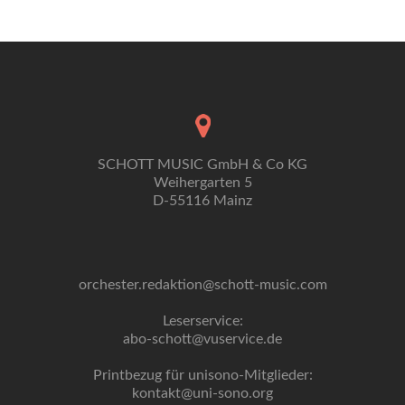
SCHOTT MUSIC GmbH & Co KG
Weihergarten 5
D-55116 Mainz
orchester.redaktion@schott-music.com
Leserservice:
abo-schott@vuservice.de
Printbezug für unisono-Mitglieder:
kontakt@uni-sono.org