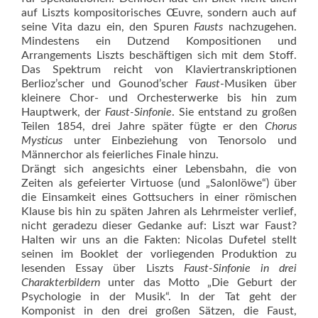
auf Liszts kompositorisches Œuvre, sondern auch auf
seine Vita dazu ein, den Spuren
Fausts
nachzugehen.
Mindestens ein Dutzend Kompositionen und
Arrangements Liszts beschäftigen sich mit dem Stoff.
Das Spektrum reicht von Klaviertranskriptionen
Berlioz’scher und Gounod’scher
Faust
-Musiken über
kleinere Chor- und Orchesterwerke bis hin zum
Hauptwerk, der
Faust-Sinfonie
. Sie entstand zu großen
Teilen 1854, drei Jahre später fügte er den
Chorus
Mysticus
unter Einbeziehung von Tenorsolo und
Männerchor als feierliches Finale hinzu.
Drängt sich angesichts einer Lebensbahn, die von
Zeiten als gefeierter Virtuose (und „Salonlöwe“) über
die Einsamkeit eines Gottsuchers in einer römischen
Klause bis hin zu späten Jahren als Lehrmeister verlief,
nicht geradezu dieser Gedanke auf: Liszt war Faust?
Halten wir uns an die Fakten: Nicolas Dufetel stellt
seinen im Booklet der vorliegenden Produktion zu
lesenden Essay über Liszts
Faust-Sinfonie in drei
Charakterbildern
unter das Motto „Die Geburt der
Psychologie in der Musik“. In der Tat geht der
Komponist in den drei großen Sätzen, die Faust,