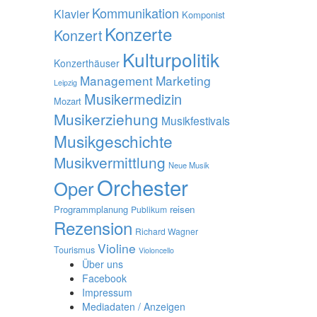
Kommunikation
Klavier
Komponist
Konzerte
Konzert
Kulturpolitik
Konzerthäuser
Management
Marketing
Leipzig
Musikermedizin
Mozart
Musikerziehung
Musikfestivals
Musikgeschichte
Musikvermittlung
Neue Musik
Orchester
Oper
Programmplanung
reisen
Publikum
Rezension
Richard Wagner
Violine
Tourismus
Violoncello
Über uns
Facebook
Impressum
Mediadaten / Anzeigen