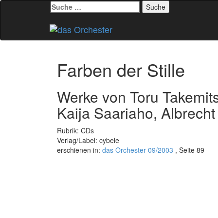
Suche
nach:
Zum
Inhalt
springen
Farben der Stille
Werke von Toru Takemits
Kaija Saariaho, Albrech
Rubrik: CDs
Verlag/Label: cybele
erschienen in:
das Orchester 09/2003
, Seite 89