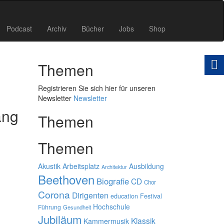
Podcast
Archiv
Bücher
Jobs
Shop
Themen
Registrieren Sie sich hier für unseren
Newsletter
Newsletter
ang
Themen
Themen
Akustik
Arbeitsplatz
Ausbildung
Architektur
Beethoven
Biografie
CD
Chor
Corona
Dirigenten
education
Festival
Hochschule
Führung
Gesundheit
Jubiläum
Klassik
Kammermusik