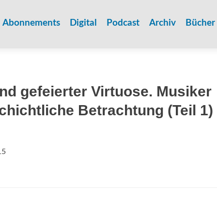
Zum
Inhalt
Abonnements
Digital
Podcast
Archiv
Bücher
springen
d gefeierter Virtuose. Musiker
chichtliche Betrachtung (Teil 1)
15