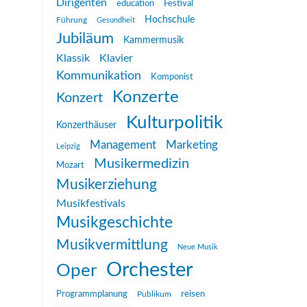
Dirigenten
education
Festival
Hochschule
Führung
Gesundheit
Jubiläum
Kammermusik
Klassik
Klavier
Kommunikation
Komponist
Konzerte
Konzert
Kulturpolitik
Konzerthäuser
Management
Marketing
Leipzig
Musikermedizin
Mozart
Musikerziehung
Musikfestivals
Musikgeschichte
Musikvermittlung
Neue Musik
Orchester
Oper
reisen
Programmplanung
Publikum