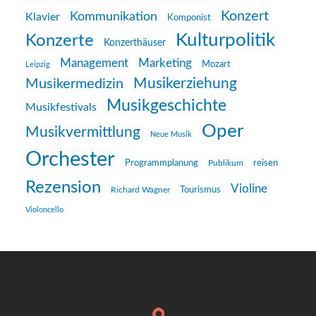
Konzert
Kommunikation
Klavier
Komponist
Kulturpolitik
Konzerte
Konzerthäuser
Management
Marketing
Mozart
Leipzig
Musikerziehung
Musikermedizin
Musikgeschichte
Musikfestivals
Oper
Musikvermittlung
Neue Musik
Orchester
reisen
Programmplanung
Publikum
Rezension
Violine
Richard Wagner
Tourismus
Violoncello