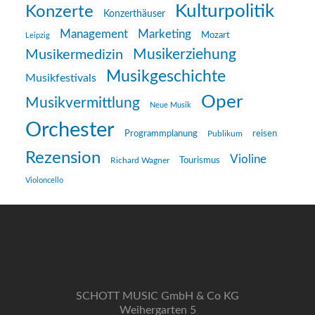
Kulturpolitik
Konzerte
Konzerthäuser
Management
Marketing
Mozart
Leipzig
Musikerziehung
Musikermedizin
Musikgeschichte
Musikfestivals
Oper
Musikvermittlung
Neue Musik
Orchester
reisen
Programmplanung
Publikum
Rezension
Violine
Richard Wagner
Tourismus
Violoncello
SCHOTT MUSIC GmbH & Co KG
Weihergarten 5