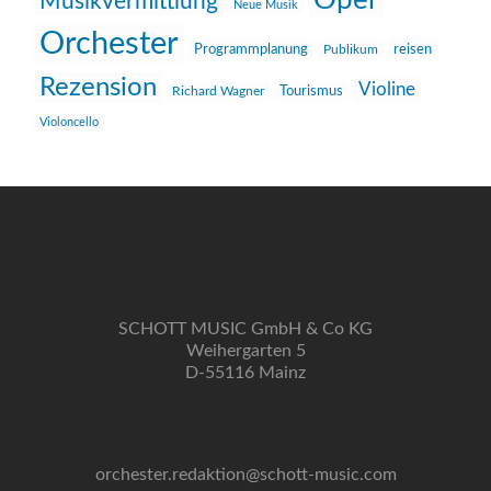
Oper
Musikvermittlung
Neue Musik
Orchester
reisen
Programmplanung
Publikum
Rezension
Violine
Richard Wagner
Tourismus
Violoncello
SCHOTT MUSIC GmbH & Co KG
Weihergarten 5
D-55116 Mainz
orchester.redaktion@schott-music.com