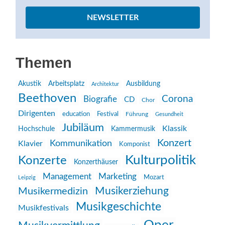
NEWSLETTER
Themen
Akustik
Arbeitsplatz
Ausbildung
Architektur
Beethoven
Corona
Biografie
CD
Chor
Dirigenten
education
Festival
Führung
Gesundheit
Jubiläum
Klassik
Hochschule
Kammermusik
Konzert
Kommunikation
Klavier
Komponist
Kulturpolitik
Konzerte
Konzerthäuser
Management
Marketing
Mozart
Leipzig
Musikerziehung
Musikermedizin
Musikgeschichte
Musikfestivals