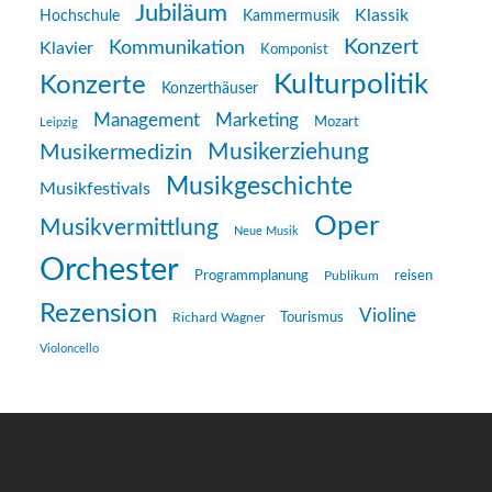
Jubiläum
Klassik
Hochschule
Kammermusik
Konzert
Kommunikation
Klavier
Komponist
Kulturpolitik
Konzerte
Konzerthäuser
Management
Marketing
Mozart
Leipzig
Musikerziehung
Musikermedizin
Musikgeschichte
Musikfestivals
Oper
Musikvermittlung
Neue Musik
Orchester
reisen
Programmplanung
Publikum
Rezension
Violine
Richard Wagner
Tourismus
Violoncello