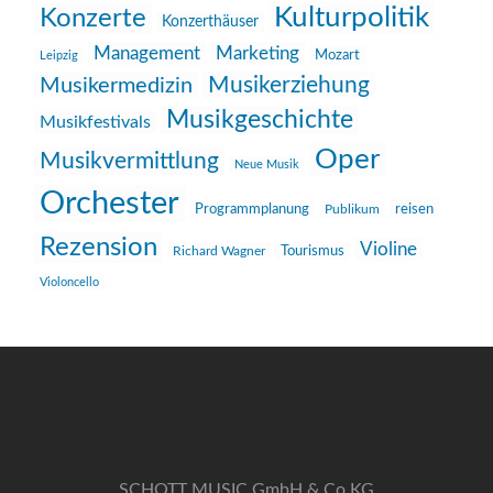
Kulturpolitik
Konzerte
Konzerthäuser
Management
Marketing
Mozart
Leipzig
Musikerziehung
Musikermedizin
Musikgeschichte
Musikfestivals
Oper
Musikvermittlung
Neue Musik
Orchester
reisen
Programmplanung
Publikum
Rezension
Violine
Richard Wagner
Tourismus
Violoncello
SCHOTT MUSIC GmbH & Co KG