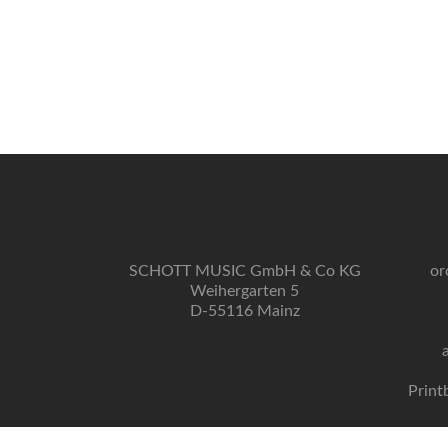
SCHOTT MUSIC GmbH & Co KG
or
Weihergarten 5
D-55116 Mainz
Print