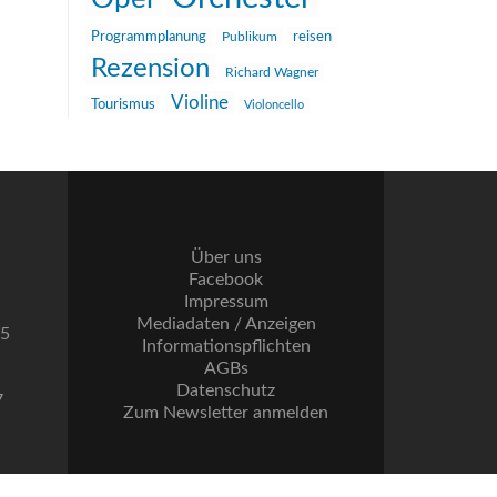
reisen
Programmplanung
Publikum
Rezension
Richard Wagner
Violine
Tourismus
Violoncello
Über uns
Facebook
Impressum
Mediadaten / Anzeigen
55
Informationspflichten
AGBs
Datenschutz
7
Zum Newsletter anmelden