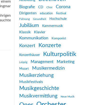
Ausbildung
 einem
 Ingmar
Corona
Biografie
CD
Chor
Dirigenten
education
Festival
hrigen
Hochschule
Führung
Gesundheit
auchte
Jubiläum
Kammermusik
Klassik
Klavier
Kommunikation
Komponist
Konzerte
Konzert
Kulturpolitik
Konzerthäuser
Management
Marketing
Leipzig
Musikermedizin
Mozart
Musikerziehung
Musikfestivals
Musikgeschichte
Musikvermittlung
Neue Musik
Orchester
Oper