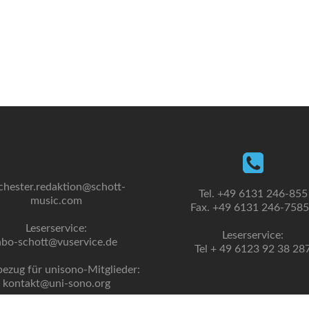
chester.redaktion@schott-
Tel. +49 6131 246-855
music.com
Fax. +49 6131 246-758
Leserservice:
Leserservice:
abo-schott@vuservice.de
Tel + 49 6123 92 38 28
bezug für unisono-Mitglieder:
kontakt@uni-sono.org