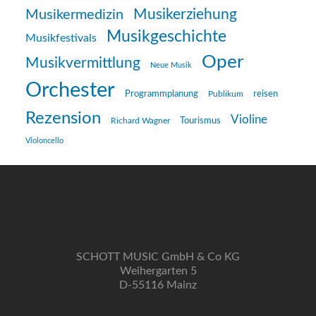
Musikerziehung
Musikermedizin
Musikgeschichte
Musikfestivals
Oper
Musikvermittlung
Neue Musik
Orchester
reisen
Programmplanung
Publikum
Rezension
Violine
Richard Wagner
Tourismus
Violoncello
SCHOTT MUSIC GmbH & Co KG
Weihergarten 5
D-55116 Mainz