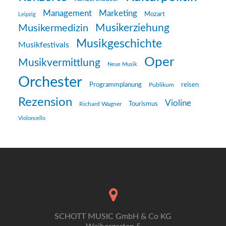
Management
Marketing
Mozart
Leipzig
Musikerziehung
Musikermedizin
Musikgeschichte
Musikfestivals
Oper
Musikvermittlung
Neue Musik
Orchester
reisen
Programmplanung
Publikum
Rezension
Violine
Richard Wagner
Tourismus
Violoncello
SCHOTT MUSIC GmbH & Co KG