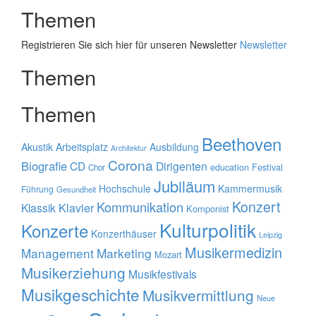
Themen
Registrieren Sie sich hier für unseren Newsletter
Newsletter
Themen
Themen
Beethoven
Akustik
Arbeitsplatz
Ausbildung
Architektur
Corona
Biografie
CD
Dirigenten
education
Festival
Chor
Jubiläum
Hochschule
Kammermusik
Führung
Gesundheit
Konzert
Kommunikation
Klavier
Klassik
Komponist
Kulturpolitik
Konzerte
Konzerthäuser
Leipzig
Musikermedizin
Management
Marketing
Mozart
Musikerziehung
Musikfestivals
Musikgeschichte
Musikvermittlung
Neue