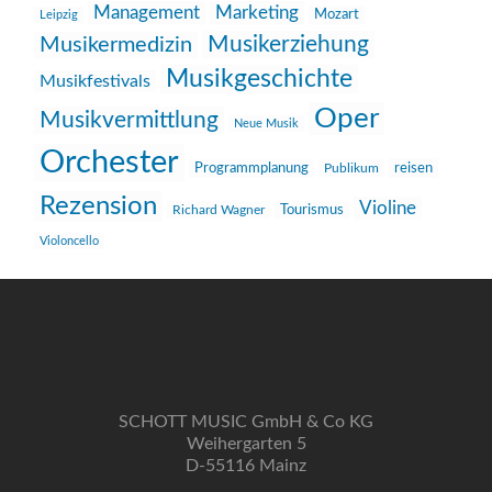
Management
Marketing
Mozart
Leipzig
Musikerziehung
Musikermedizin
Musikgeschichte
Musikfestivals
Oper
Musikvermittlung
Neue Musik
Orchester
reisen
Programmplanung
Publikum
Rezension
Violine
Richard Wagner
Tourismus
Violoncello
SCHOTT MUSIC GmbH & Co KG
Weihergarten 5
D-55116 Mainz