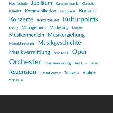
Jubiläum
Klassik
Hochschule
Kammermusik
Konzert
Kommunikation
Klavier
Komponist
Kulturpolitik
Konzerte
Konzerthäuser
Management
Marketing
Mozart
Leipzig
Musikerziehung
Musikermedizin
Musikgeschichte
Musikfestivals
Oper
Musikvermittlung
Neue Musik
Orchester
reisen
Programmplanung
Publikum
Rezension
Violine
Richard Wagner
Tourismus
Violoncello