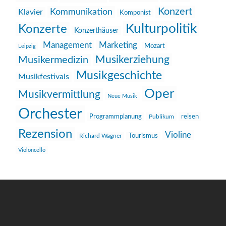
Konzert
Kommunikation
Klavier
Komponist
Kulturpolitik
Konzerte
Konzerthäuser
Management
Marketing
Mozart
Leipzig
Musikerziehung
Musikermedizin
Musikgeschichte
Musikfestivals
Oper
Musikvermittlung
Neue Musik
Orchester
reisen
Programmplanung
Publikum
Rezension
Violine
Richard Wagner
Tourismus
Violoncello