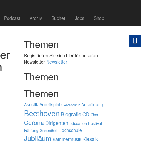
Podcast
Archiv
Bücher
Jobs
Shop
Themen
er
Registrieren Sie sich hier für unseren
n
Newsletter
Newsletter
Themen
Themen
Akustik
Arbeitsplatz
Ausbildung
Architektur
Beethoven
Biografie
CD
Chor
Corona
Dirigenten
education
Festival
Hochschule
Führung
Gesundheit
Jubiläum
Klassik
Kammermusik