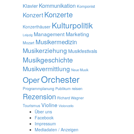
Kommunikation
Klavier
Komponist
Konzerte
Konzert
Kulturpolitik
Konzerthäuser
Management
Marketing
Leipzig
Musikermedizin
Mozart
Musikerziehung
Musikfestivals
Musikgeschichte
Musikvermittlung
Neue Musik
Orchester
Oper
Programmplanung
reisen
Publikum
Rezension
Richard Wagner
Violine
Tourismus
Violoncello
Über uns
Facebook
Impressum
Mediadaten / Anzeigen