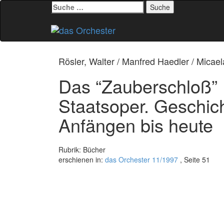
Suche
nach:
Zum
Inhalt
springen
Rösler, Walter / Manfred Haedler / Micae
Das “Zauberschloß” 
Staatsoper. Geschic
Anfängen bis heute
Rubrik: Bücher
erschienen in:
das Orchester 11/1997
, Seite 51