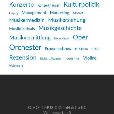
Kulturpolitik
Konzerte
Konzerthäuser
Management
Marketing
Mozart
Leipzig
Musikerziehung
Musikermedizin
Musikgeschichte
Musikfestivals
Oper
Musikvermittlung
Neue Musik
Orchester
reisen
Programmplanung
Publikum
Rezension
Violine
Richard Wagner
Tourismus
Violoncello
SCHOTT MUSIC GmbH & Co KG
Weihergarten 5