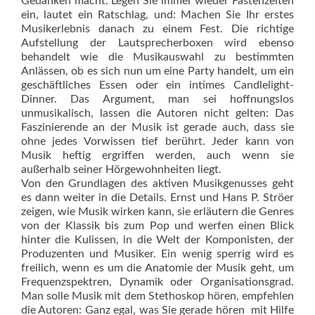
Gedanken macht. Legen Sie immer wieder Fastenzeiten
ein, lautet ein Ratschlag, und: Machen Sie Ihr erstes
Musikerlebnis danach zu einem Fest. Die richtige
Aufstellung der Lautsprecherboxen wird ebenso
behandelt wie die Musikauswahl zu bestimmten
Anlässen, ob es sich nun um eine Party handelt, um ein
geschäftliches Essen oder ein intimes Candlelight-
Dinner. Das Argument, man sei hoffnungslos
unmusikalisch, lassen die Autoren nicht gelten: Das
Faszinierende an der Musik ist gerade auch, dass sie
ohne jedes Vorwissen tief berührt. Jeder kann von
Musik heftig ergriffen werden, auch wenn sie
außerhalb seiner Hörgewohnheiten liegt.
Von den Grundlagen des aktiven Musikgenusses geht
es dann weiter in die Details. Ernst und Hans P. Ströer
zeigen, wie Musik wirken kann, sie erläutern die Genres
von der Klassik bis zum Pop und werfen einen Blick
hinter die Kulissen, in die Welt der Komponisten, der
Produzenten und Musiker. Ein wenig sperrig wird es
freilich, wenn es um die Anatomie der Musik geht, um
Frequenzspektren, Dynamik oder Organisationsgrad.
Man solle Musik mit dem Stethoskop hören, empfehlen
die Autoren: Ganz egal, was Sie gerade hören  mit Hilfe