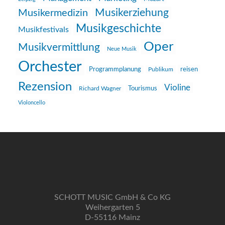
Musikerziehung
Musikermedizin
Musikgeschichte
Musikfestivals
Oper
Musikvermittlung
Neue Musik
Orchester
reisen
Programmplanung
Publikum
Rezension
Violine
Richard Wagner
Tourismus
Violoncello
SCHOTT MUSIC GmbH & Co KG
Weihergarten 5
D-55116 Mainz