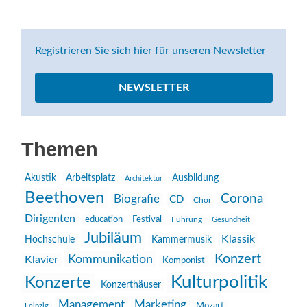
Registrieren Sie sich hier für unseren Newsletter
NEWSLETTER
Themen
Akustik
Arbeitsplatz
Ausbildung
Architektur
Beethoven
Corona
Biografie
CD
Chor
Dirigenten
education
Festival
Führung
Gesundheit
Jubiläum
Klassik
Hochschule
Kammermusik
Konzert
Kommunikation
Klavier
Komponist
Kulturpolitik
Konzerte
Konzerthäuser
Management
Marketing
Mozart
Leipzig