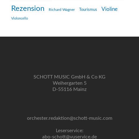
Rezension
Violine
Richard Wagner
Tourismus
Violoncello
SCHOTT MUSIC GmbH & Co KG
Weihergarten 5
D-55116 Mainz
orchester.redaktion@schott-music.com
Leserservice:
abo-schott@vuservice.de