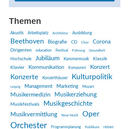
Themen
Akustik
Arbeitsplatz
Ausbildung
Architektur
Beethoven
Corona
Biografie
CD
Chor
Dirigenten
education
Festival
Führung
Gesundheit
Jubiläum
Klassik
Hochschule
Kammermusik
Konzert
Kommunikation
Klavier
Komponist
Kulturpolitik
Konzerte
Konzerthäuser
Management
Marketing
Mozart
Leipzig
Musikerziehung
Musikermedizin
Musikgeschichte
Musikfestivals
Oper
Musikvermittlung
Neue Musik
Orchester
reisen
Programmplanung
Publikum