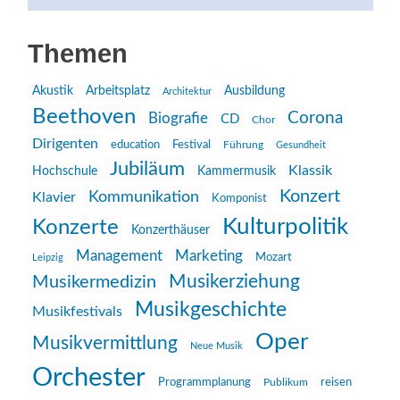
Themen
Akustik
Arbeitsplatz
Ausbildung
Architektur
Beethoven
Corona
Biografie
CD
Chor
Dirigenten
education
Festival
Führung
Gesundheit
Jubiläum
Klassik
Hochschule
Kammermusik
Konzert
Kommunikation
Klavier
Komponist
Kulturpolitik
Konzerte
Konzerthäuser
Management
Marketing
Mozart
Leipzig
Musikerziehung
Musikermedizin
Musikgeschichte
Musikfestivals
Oper
Musikvermittlung
Neue Musik
Orchester
reisen
Programmplanung
Publikum