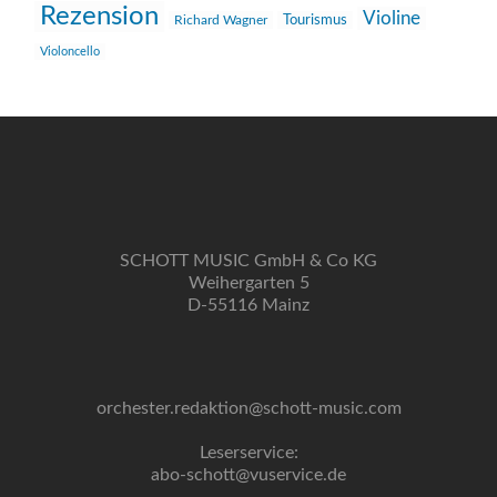
Rezension
Violine
Richard Wagner
Tourismus
Violoncello
SCHOTT MUSIC GmbH & Co KG
Weihergarten 5
D-55116 Mainz
orchester.redaktion@schott-music.com
Leserservice:
abo-schott@vuservice.de