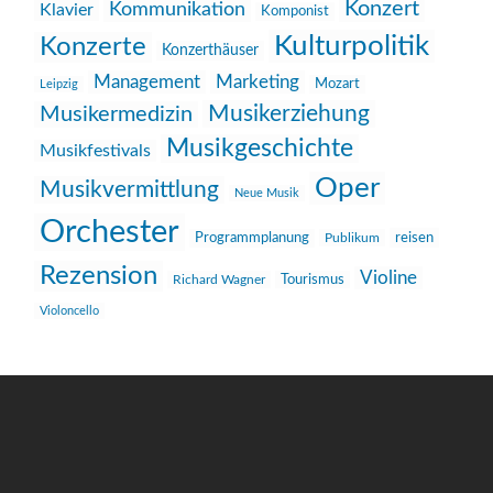
Konzert
Kommunikation
Klavier
Komponist
Kulturpolitik
Konzerte
Konzerthäuser
Management
Marketing
Mozart
Leipzig
Musikerziehung
Musikermedizin
Musikgeschichte
Musikfestivals
Oper
Musikvermittlung
Neue Musik
Orchester
reisen
Programmplanung
Publikum
Rezension
Violine
Richard Wagner
Tourismus
Violoncello