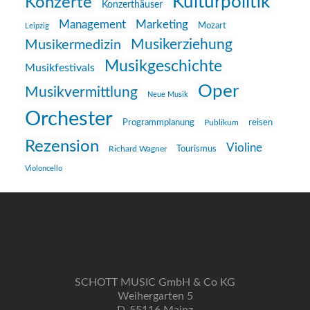
Kulturpolitik
Konzerte
Konzerthäuser
Management
Marketing
Mozart
Leipzig
Musikerziehung
Musikermedizin
Musikgeschichte
Musikfestivals
Oper
Musikvermittlung
Neue Musik
Orchester
reisen
Programmplanung
Publikum
Rezension
Violine
Richard Wagner
Tourismus
Violoncello
SCHOTT MUSIC GmbH & Co KG
Weihergarten 5