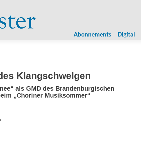
Zum
Inhalt
Abonnements
Digital
springen
des Klangschwelgen
urnee“ als GMD des Brandenburgischen
 beim „Choriner Musiksommer“
5