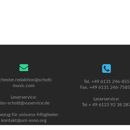
chester.redaktion@schott-
Tel. +49 6131 246-855
music.com
Fax. +49 6131 246-758
Leserservice:
Leserservice:
abo-schott@vuservice.de
Tel + 49 6123 92 38 28
bezug für unisono-Mitglieder:
kontakt@uni-sono.org