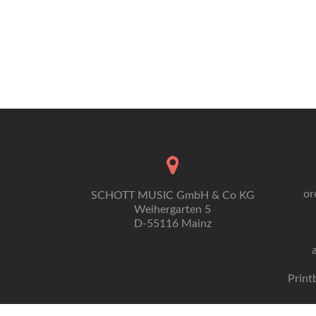
or
SCHOTT MUSIC GmbH & Co KG
Weihergarten 5
D-55116 Mainz
Print