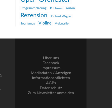
reisen
Programmplanung
Publikum
Rezension
Richard Wagner
Violine
Tourismus
Violoncello
Über uns
Facebook
Impressum
Mediadaten / Anzeigen
55
Informationspflichten
AGBs
Datenschutz
7
Zum Newsletter anmelden