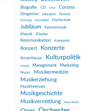
Ausbildung
Corona
Biografie
CD
Chor
Dirigenten
education
Festival
Hochschule
Führung
Gesundheit
Jubiläum
Kammermusik
Klassik
Klavier
Kommunikation
Komponist
Konzerte
Konzert
Kulturpolitik
Konzerthäuser
Management
Marketing
Leipzig
Musikermedizin
Mozart
Musikerziehung
Musikfestivals
Musikgeschichte
Musikvermittlung
Neue Musik
Orchester
Oper