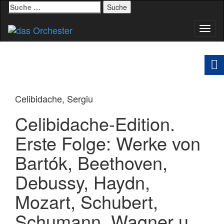
Suche
nach:
Schal
Navig
Celibidache, Sergiu
Celibidache-Edition.
Erste Folge: Werke von
Bartók, Beethoven,
Debussy, Haydn,
Mozart, Schubert,
Schumann, Wagner u.