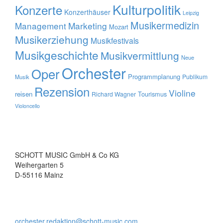
Kulturpolitik
Konzerte
Konzerthäuser
Leipzig
Musikermedizin
Management
Marketing
Mozart
Musikerziehung
Musikfestivals
Musikgeschichte
Musikvermittlung
Neue
Orchester
Oper
Programmplanung
Publikum
Musik
Rezension
Violine
reisen
Tourismus
Richard Wagner
Violoncello
SCHOTT MUSIC GmbH & Co KG
Weihergarten 5
D-55116 Mainz
orchester.redaktion@schott-music.com