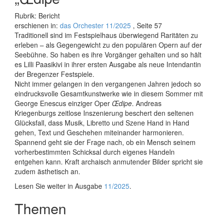
Rubrik: Bericht
erschienen in:
das Orchester 11/2025
, Seite 57
Traditionell sind im Festspielhaus überwiegend Raritäten zu
erleben – als Gegengewicht zu den populären Opern auf der
Seebühne. So haben es ihre Vorgänger gehalten und so hält
es Lilli Paasikivi in ihrer ersten Ausgabe als neue Intendantin
der Bregenzer Festspiele.
Nicht immer gelangen in den vergangenen Jahren jedoch so
eindrucksvolle Gesamtkunstwerke wie in diesem Sommer mit
George Enescus einziger Oper
Œdipe
. Andreas
Kriegenburgs zeitlose Inszenierung beschert den seltenen
Glücksfall, dass Musik, Libretto und Szene Hand in Hand
gehen, Text und Geschehen miteinander harmonieren.
Spannend geht sie der Frage nach, ob ein Mensch seinem
vorherbestimmten Schicksal durch eigenes Handeln
entgehen kann. Kraft archaisch anmutender Bilder spricht sie
zudem ästhetisch an.
Lesen Sie weiter in Ausgabe
11/2025
.
Themen