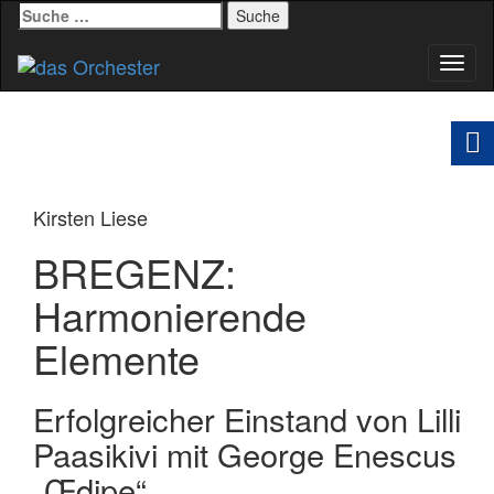
Suche
nach:
Schal
Navig
Kirsten Liese
BREGENZ:
Harmonierende
Elemente
Erfolgreicher Einstand von Lilli
Paasikivi mit George Enescus
„Œdipe“