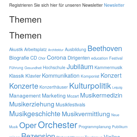
Registrieren Sie sich hier für unseren Newsletter
Newsletter
Themen
Themen
Beethoven
Akustik
Arbeitsplatz
Ausbildung
Architektur
Corona
Biografie
CD
Dirigenten
education
Festival
Chor
Jubiläum
Hochschule
Kammermusik
Führung
Gesundheit
Konzert
Kommunikation
Klavier
Klassik
Komponist
Kulturpolitik
Konzerte
Konzerthäuser
Leipzig
Musikermedizin
Management
Marketing
Mozart
Musikerziehung
Musikfestivals
Musikgeschichte
Musikvermittlung
Neue
Orchester
Oper
Programmplanung
Publikum
Musik
Rezension
Violine