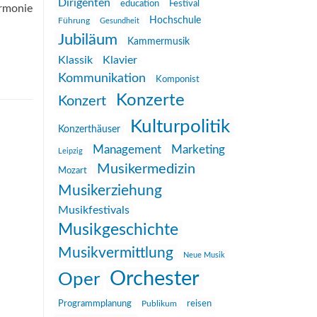
Dirigenten
education
Festival
armonie
Hochschule
Führung
Gesundheit
Jubiläum
Kammermusik
Klassik
Klavier
Kommunikation
Komponist
Konzerte
Konzert
Kulturpolitik
Konzerthäuser
Management
Marketing
Leipzig
Musikermedizin
Mozart
Musikerziehung
Musikfestivals
Musikgeschichte
Musikvermittlung
Neue Musik
Orchester
Oper
reisen
Programmplanung
Publikum