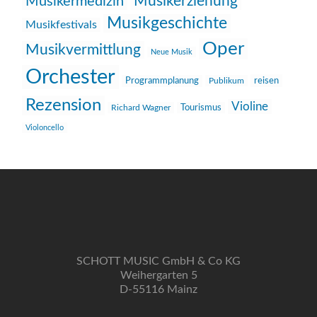
Musikerziehung
Musikermedizin
Musikgeschichte
Musikfestivals
Oper
Musikvermittlung
Neue Musik
Orchester
reisen
Programmplanung
Publikum
Rezension
Violine
Richard Wagner
Tourismus
Violoncello
SCHOTT MUSIC GmbH & Co KG
Weihergarten 5
D-55116 Mainz