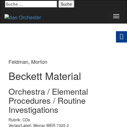
Suche
nach:
Schal
Navig
Feldman, Morton
Beckett Material
Orchestra / Elemental
Procedures / Routine
Investigations
Rubrik: CDs
Verlag/Label: Wergo WER 7325 2