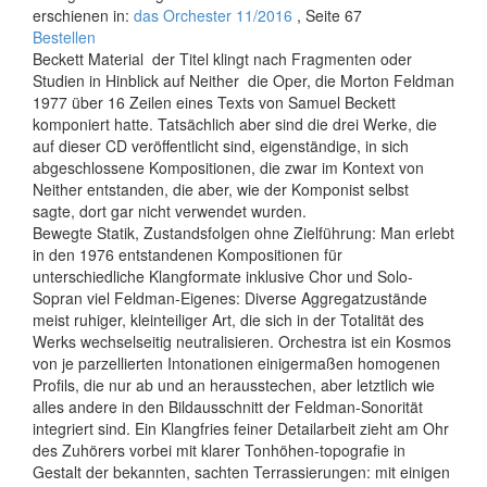
erschienen in:
das Orchester 11/2016
, Seite 67
Bestellen
Beckett Material  der Titel klingt nach Fragmenten oder
Studien in Hinblick auf Neither  die Oper, die Morton Feldman
1977 über 16 Zeilen eines Texts von Samuel Beckett
komponiert hatte. Tatsächlich aber sind die drei Werke, die
auf dieser CD veröffentlicht sind, eigenständige, in sich
abgeschlossene Kompositionen, die zwar im Kontext von
Neither entstanden, die aber, wie der Komponist selbst
sagte, dort gar nicht verwendet wurden.
Bewegte Statik, Zustandsfolgen ohne Zielführung: Man erlebt
in den 1976 entstandenen Kompositionen für
unterschiedliche Klangformate inklusive Chor und Solo-
Sopran viel Feldman-Eigenes: Diverse Aggregatzustände
meist ruhiger, kleinteiliger Art, die sich in der Totalität des
Werks wechselseitig neutralisieren. Orchestra ist ein Kosmos
von je parzellierten Intonationen einigermaßen homogenen
Profils, die nur ab und an herausstechen, aber letztlich wie
alles andere in den Bildausschnitt der Feldman-Sonorität
integriert sind. Ein Klangfries feiner Detailarbeit zieht am Ohr
des Zuhörers vorbei mit klarer Tonhöhen-topografie in
Gestalt der bekannten, sachten Terrassierungen: mit einigen