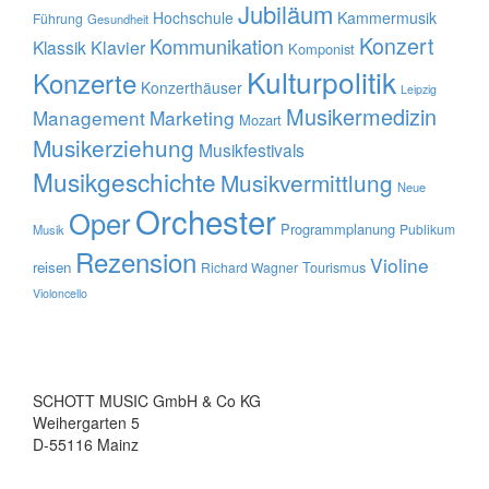
Jubiläum
Hochschule
Kammermusik
Führung
Gesundheit
Konzert
Kommunikation
Klavier
Klassik
Komponist
Kulturpolitik
Konzerte
Konzerthäuser
Leipzig
Musikermedizin
Management
Marketing
Mozart
Musikerziehung
Musikfestivals
Musikgeschichte
Musikvermittlung
Neue
Orchester
Oper
Programmplanung
Publikum
Musik
Rezension
Violine
reisen
Tourismus
Richard Wagner
Violoncello
SCHOTT MUSIC GmbH & Co KG
Weihergarten 5
D-55116 Mainz