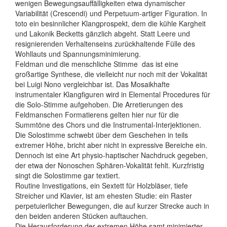
wenigen Bewegungsauffälligkeiten etwa dynamischer
Variabilität (Crescendi) und Perpetuum-artiger Figuration. In
toto ein besinnlicher Klangprospekt, dem die kühle Kargheit
und Lakonik Becketts gänzlich abgeht. Statt Leere und
resignierenden Verhaltenseins zurückhaltende Fülle des
Wohllauts und Spannungsminimierung.
Feldman und die menschliche Stimme ­ das ist eine
großartige Synthese, die vielleicht nur noch mit der Vokalität
bei Luigi Nono vergleichbar ist. Das Mosaikhafte
instrumentaler Klangfiguren wird in Elemental Procedures für
die Solo-Stimme aufgehoben. Die Arretierungen des
Feldmanschen Formatierens gelten hier nur für die
Summtöne des Chors und die Instrumental-Interjektionen.
Die Solostimme schwebt über dem Geschehen in teils
extremer Höhe, bricht aber nicht in expressive Bereiche ein.
Dennoch ist eine Art physio-haptischer Nachdruck gegeben,
der etwa der Nonoschen Sphären-Vokalität fehlt. Kurzfristig
singt die Solostimme gar textiert.
Routine Investigations, ein Sextett für Holzbläser, tiefe
Streicher und Klavier, ist am ehesten Studie: ein Raster
perpetuierlicher Bewegungen, die auf kurzer Strecke auch in
den beiden anderen Stücken auftauchen.
Die Herausforderung der extremen Höhe samt minimierter