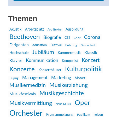
Themen
Akustik
Arbeitsplatz
Ausbildung
Architektur
Beethoven
Corona
Biografie
CD
Chor
Dirigenten
education
Festival
Führung
Gesundheit
Jubiläum
Klassik
Hochschule
Kammermusik
Konzert
Kommunikation
Klavier
Komponist
Kulturpolitik
Konzerte
Konzerthäuser
Management
Marketing
Mozart
Leipzig
Musikerziehung
Musikermedizin
Musikgeschichte
Musikfestivals
Oper
Musikvermittlung
Neue Musik
Orchester
reisen
Programmplanung
Publikum