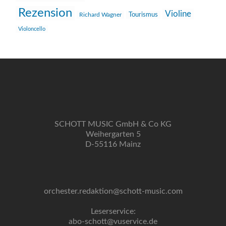
Rezension
Violine
Richard Wagner
Tourismus
Violoncello
SCHOTT MUSIC GmbH & Co KG
Weihergarten 5
D-55116 Mainz
orchester.redaktion@schott-music.com
Leserservice:
abo-schott@vuservice.de