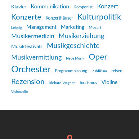
Konzert
Kommunikation
Klavier
Komponist
Kulturpolitik
Konzerte
Konzerthäuser
Management
Marketing
Mozart
Leipzig
Musikerziehung
Musikermedizin
Musikgeschichte
Musikfestivals
Oper
Musikvermittlung
Neue Musik
Orchester
reisen
Programmplanung
Publikum
Rezension
Violine
Richard Wagner
Tourismus
Violoncello