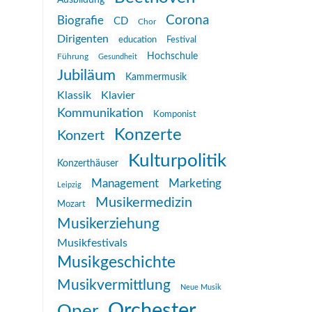
Ausbildung
Corona
Biografie
CD
Chor
Dirigenten
education
Festival
Hochschule
Führung
Gesundheit
Jubiläum
Kammermusik
Klassik
Klavier
Kommunikation
Komponist
Konzerte
Konzert
Kulturpolitik
Konzerthäuser
Management
Marketing
Leipzig
Musikermedizin
Mozart
Musikerziehung
Musikfestivals
Musikgeschichte
Musikvermittlung
Neue Musik
Orchester
Oper