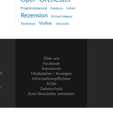
reisen
Programmplanung
Publikum
Rezension
Richard Wagner
Violine
Tourismus
Violoncello
Über uns
Facebook
Impressum
55
Mediadaten / Anzeigen
Informationspflichten
AGBs
7
Datenschutz
Zum Newsletter anmelden