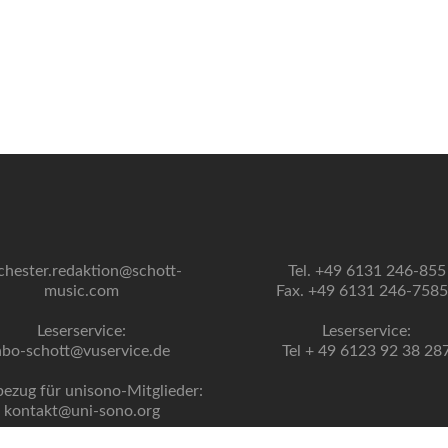
chester.redaktion@schott-
Tel. +49 6131 246-855
music.com
Fax. +49 6131 246-758
Leserservice:
Leserservice:
abo-schott@vuservice.de
Tel + 49 6123 92 38 28
bezug für unisono-Mitglieder:
kontakt@uni-sono.org