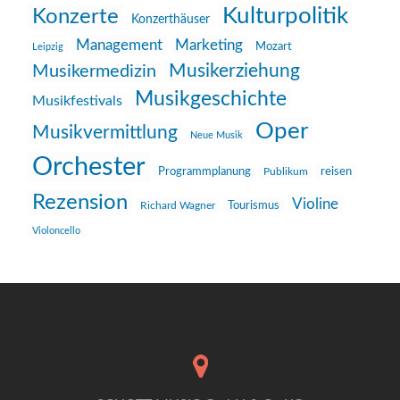
Kulturpolitik
Konzerte
Konzerthäuser
Management
Marketing
Mozart
Leipzig
Musikerziehung
Musikermedizin
Musikgeschichte
Musikfestivals
Oper
Musikvermittlung
Neue Musik
Orchester
reisen
Programmplanung
Publikum
Rezension
Violine
Richard Wagner
Tourismus
Violoncello