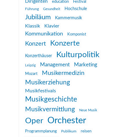
Dirigenten
education
Festival
Hochschule
Führung
Gesundheit
Jubiläum
Kammermusik
Klassik
Klavier
Kommunikation
Komponist
Konzerte
Konzert
Kulturpolitik
Konzerthäuser
Management
Marketing
Leipzig
Musikermedizin
Mozart
Musikerziehung
Musikfestivals
Musikgeschichte
Musikvermittlung
Neue Musik
Orchester
Oper
reisen
Programmplanung
Publikum