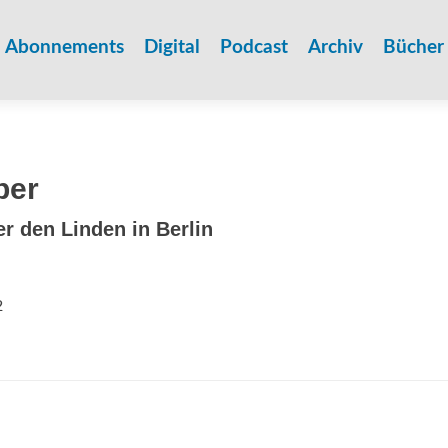
Zum
Inhalt
Abonnements
Digital
Podcast
Archiv
Bücher
springen
per
er den Linden in Berlin
2