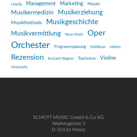
Management
Marketing
Mozart
Leipzig
Musikerziehung
Musikermedizin
Musikgeschichte
Musikfestivals
Oper
Musikvermittlung
Neue Musik
Orchester
reisen
Programmplanung
Publikum
Rezension
Violine
Richard Wagner
Tourismus
Violoncello
SCHOTT MUSIC GmbH & Co KG
Weihergarten 5
D-55116 Mainz