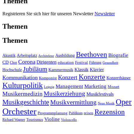
Themen
Registrieren Sie sich hier für unseren Newsletter
Newsletter
Themen
Themen
Beethoven
Biografie
Akustik
Arbeitsplatz
Ausbildung
Architektur
Corona
CD
Dirigenten
education
Festival
Führung
Chor
Gesundheit
Jubiläum
Klassik
Klavier
Kammermusik
Hochschule
Konzerte
Konzert
Kommunikation
Konzerthäuser
Komponist
Kulturpolitik
Management
Marketing
Mozart
Leipzig
Musikerziehung
Musikermedizin
Musikfestivals
Oper
Musikgeschichte
Musikvermittlung
Neue Musik
Orchester
Rezension
reisen
Programmplanung
Publikum
Violine
Richard Wagner
Tourismus
Violoncello