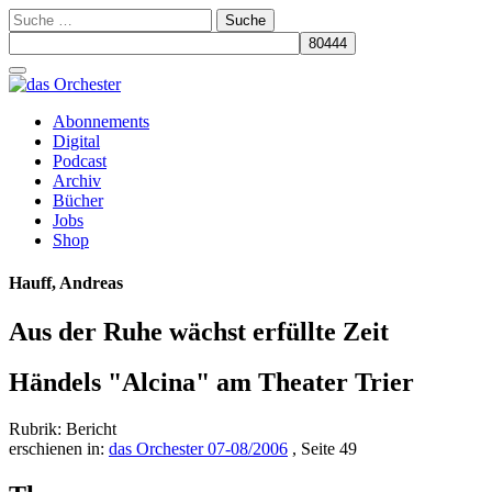
Suche
nach:
Schalte
Navigation
Zum
Abonnements
Inhalt
Digital
springen
Podcast
Archiv
Bücher
Jobs
Shop
Hauff, Andreas
Aus der Ruhe wächst erfüllte Zeit
Händels "Alcina" am Theater Trier
Rubrik: Bericht
erschienen in:
das Orchester 07-08/2006
, Seite 49