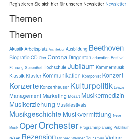
Registrieren Sie sich hier für unseren Newsletter
Newsletter
Themen
Themen
Beethoven
Akustik
Arbeitsplatz
Ausbildung
Architektur
Corona
Biografie
CD
Dirigenten
education
Festival
Chor
Jubiläum
Hochschule
Kammermusik
Führung
Gesundheit
Konzert
Kommunikation
Klavier
Klassik
Komponist
Kulturpolitik
Konzerte
Konzerthäuser
Leipzig
Musikermedizin
Management
Marketing
Mozart
Musikerziehung
Musikfestivals
Musikgeschichte
Musikvermittlung
Neue
Orchester
Oper
Programmplanung
Publikum
Musik
Rezension
Violine
reisen
Tourismus
Richard Wagner