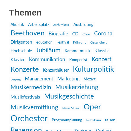
Themen
Akustik
Arbeitsplatz
Ausbildung
Architektur
Beethoven
Corona
Biografie
CD
Chor
Dirigenten
education
Festival
Führung
Gesundheit
Jubiläum
Klassik
Hochschule
Kammermusik
Konzert
Kommunikation
Klavier
Komponist
Kulturpolitik
Konzerte
Konzerthäuser
Management
Marketing
Mozart
Leipzig
Musikerziehung
Musikermedizin
Musikgeschichte
Musikfestivals
Oper
Musikvermittlung
Neue Musik
Orchester
reisen
Programmplanung
Publikum
Rezension
Violine