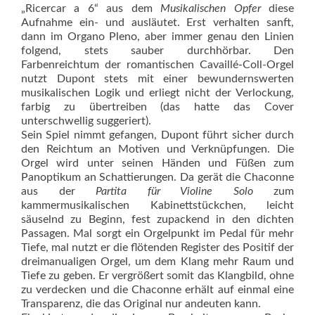
„Ricercar a 6“ aus dem
Musikalischen Opfer
diese
Aufnahme ein- und ausläutet. Erst verhalten sanft,
dann im Organo Pleno, aber immer genau den Linien
folgend, stets sauber durchhörbar. Den
Farbenreichtum der romantischen Cavaillé-Coll-Orgel
nutzt Dupont stets mit einer bewundernswerten
musikalischen Logik und erliegt nicht der Verlockung,
farbig zu übertreiben (das hatte das Cover
unterschwellig suggeriert).
Sein Spiel nimmt gefangen, Dupont führt sicher durch
den Reichtum an Motiven und Verknüpfungen. Die
Orgel wird unter seinen Händen und Füßen zum
Panoptikum an Schattierungen. Da gerät die Chaconne
aus der
Partita für Violine Solo
zum
kammermusikalischen Kabinettstückchen, leicht
säuselnd zu Beginn, fest zupackend in den dichten
Passagen. Mal sorgt ein Orgelpunkt im Pedal für mehr
Tiefe, mal nutzt er die flötenden Register des Positif der
dreimanualigen Orgel, um dem Klang mehr Raum und
Tiefe zu geben. Er vergrößert somit das Klangbild, ohne
zu verdecken und die Chaconne erhält auf einmal eine
Transparenz, die das Original nur andeuten kann.