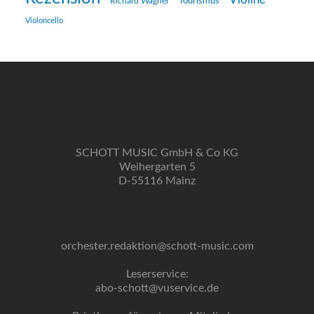
Richard Wagner
Tourismus
Violoncello
SCHOTT MUSIC GmbH & Co KG
Weihergarten 5
D-55116 Mainz
orchester.redaktion@schott-music.com
Leserservice:
abo-schott@vuservice.de