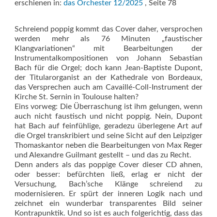
erschienen in:
das Orchester 12/2025
, Seite 78
Schreiend poppig kommt das Cover daher, versprochen
werden mehr als 76 Minuten „faustischer
Klangvariationen“ mit Bearbeitungen der
Instrumentalkompositionen von Johann Sebastian
Bach für die Orgel; doch kann Jean-Baptiste Dupont,
der Titularorganist an der Kathedrale von Bordeaux,
das Versprechen auch am Cavaillé-Coll-Instrument der
Kirche St. Sernin in Toulouse halten?
Eins vorweg: Die Überraschung ist ihm gelungen, wenn
auch nicht faustisch und nicht poppig. Nein, Dupont
hat Bach auf feinfühlige, geradezu überlegene Art auf
die Orgel transkribiert und seine Sicht auf den Leipziger
Thomaskantor neben die Bearbeitungen von Max Reger
und Alexandre Guilmant gestellt – und das zu Recht.
Denn anders als das poppige Cover dieser CD ahnen,
oder besser: befürchten ließ, erlag er nicht der
Versuchung, Bach’sche Klänge schreiend zu
modernisieren. Er spürt der inneren Logik nach und
zeichnet ein wunderbar transparentes Bild seiner
Kontrapunktik. Und so ist es auch folgerichtig, dass das