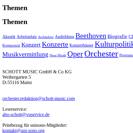
Themen
Themen
Beethoven
Biografie
C
Akustik
Arbeitsplatz
Ausbildung
Architektur
Kulturpoliti
Konzerte
Konzert
Konzerthäuser
Komponist
Orchester
Oper
Musikvermittlung
Progra
Neue Musik
SCHOTT MUSIC GmbH & Co KG
Weihergarten 5
D-55116 Mainz
orchester.redaktion@schott-music.com
Leserservice:
abo-schott@vuservice.de
Printbezug für unisono-Mitglieder:
kontakt@uni-sono.org