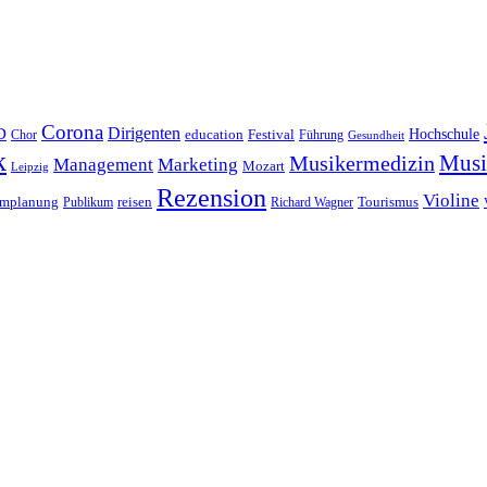
Corona
D
Dirigenten
Hochschule
education
Festival
Führung
Chor
Gesundheit
k
Musi
Musikermedizin
Management
Marketing
Mozart
Leipzig
Rezension
Violine
reisen
mmplanung
Publikum
Richard Wagner
Tourismus