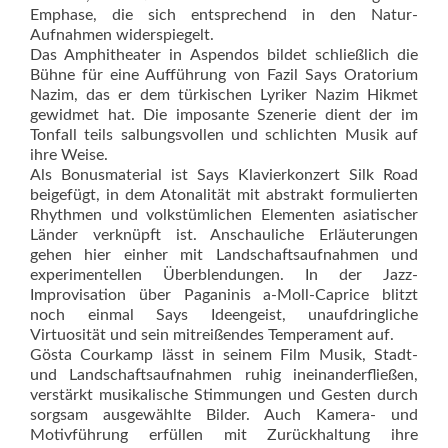
Emphase, die sich entsprechend in den Natur-
Aufnahmen widerspiegelt.
Das Amphitheater in Aspendos bildet schließlich die
Bühne für eine Aufführung von Fazil Says Oratorium
Nazim, das er dem türkischen Lyriker Nazim Hikmet
gewidmet hat. Die imposante Szenerie dient der im
Tonfall teils salbungsvollen und schlichten Musik auf
ihre Weise.
Als Bonusmaterial ist Says Klavierkonzert Silk Road
beigefügt, in dem Atonalität mit abstrakt formulierten
Rhythmen und volkstümlichen Elementen asiatischer
Länder verknüpft ist. Anschauliche Erläuterungen
gehen hier einher mit Landschaftsaufnahmen und
experimentellen Überblendungen. In der Jazz-
Improvisation über Paganinis a-Moll-Caprice blitzt
noch einmal Says Ideengeist, unaufdringliche
Virtuosität und sein mitreißendes Temperament auf.
Gösta Courkamp lässt in seinem Film Musik, Stadt-
und Landschaftsaufnahmen ruhig ineinanderfließen,
verstärkt musikalische Stimmungen und Gesten durch
sorgsam ausgewählte Bilder. Auch Kamera- und
Motivführung erfüllen mit Zurückhaltung ihre