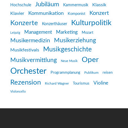
Jubiläum
Klassik
Hochschule
Kammermusik
Konzert
Kommunikation
Klavier
Komponist
Kulturpolitik
Konzerte
Konzerthäuser
Management
Marketing
Mozart
Leipzig
Musikerziehung
Musikermedizin
Musikgeschichte
Musikfestivals
Oper
Musikvermittlung
Neue Musik
Orchester
reisen
Programmplanung
Publikum
Rezension
Violine
Richard Wagner
Tourismus
Violoncello