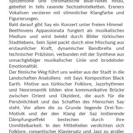
Spitzentöne und chromatische Blue-Notes hinzu,
gebettet in teils rasende Sechzehntelketten. Ereners
Vokalisen verzieren mit stimmlicher Klangfarbe und
Figurierungen.
Bald darauf gibt Say ein Konzert unter freiem Himmel 
Beethovens Appassionata fungiert als musikalisches
Medium und wird belebt durch Bilder türkischen
Stadtlebens. Sein Spiel packt durch eine Mischung aus
erstaunlicher Kraft, dynamischer Bandbreite und
technischer Präzision, verbunden mit der Synthese aus
unnachgiebiger musikalischer Linie und brodelnder
Emotionalität.
Der filmische Weg führt uns weiter aus der Stadt in die
Landschaften Anatoliens  mit Says Komposition Black
Earth. Motive aus türkischer Folklore, Jazzrhythmen
und Neoromantik bilden eine kommunikative Brücke
zwischen Orient und Okzident, die auch für die
Persönlichkeit und das Schaffen des Menschen Say
steht. Vor allem die zu Grunde liegende Drei-Ton-
Motivik und der den Klang der Saz imitierende
Dämpfungseffekt bestechen durch ihre
Unmittelbarkeit. In den Mittelteilen verdichten sich
Folklore, romantischer Klaviersatz und Jazz zu großer