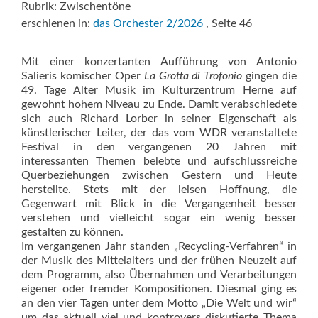
Rubrik: Zwischentöne
erschienen in:
das Orchester 2/2026
, Seite 46
Mit einer konzertanten Aufführung von Antonio
Salieris komischer Oper
La Grotta di Trofonio
gingen die
49. Tage Alter Musik im Kulturzentrum Herne auf
gewohnt hohem Niveau zu Ende. Damit verabschiedete
sich auch Richard Lorber in seiner Eigenschaft als
künstlerischer Leiter, der das vom WDR veranstaltete
Festival in den vergangenen 20 Jahren mit
interessanten Themen belebte und aufschlussreiche
Querbeziehungen zwischen Gestern und Heute
herstellte. Stets mit der leisen Hoffnung, die
Gegenwart mit Blick in die Vergangenheit besser
verstehen und vielleicht sogar ein wenig besser
gestalten zu können.
Im vergangenen Jahr standen „Recycling-Verfahren“ in
der Musik des Mittelalters und der frühen Neuzeit auf
dem Programm, also Übernahmen und Verarbeitungen
eigener oder fremder Kompositionen. Diesmal ging es
an den vier Tagen unter dem Motto „Die Welt und wir“
um das aktuell viel und kontrovers diskutierte Thema