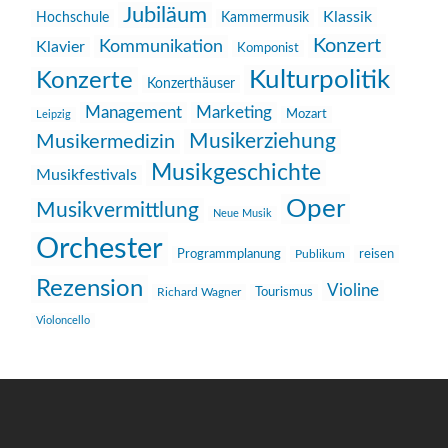
Jubiläum
Klassik
Hochschule
Kammermusik
Konzert
Kommunikation
Klavier
Komponist
Kulturpolitik
Konzerte
Konzerthäuser
Management
Marketing
Mozart
Leipzig
Musikerziehung
Musikermedizin
Musikgeschichte
Musikfestivals
Oper
Musikvermittlung
Neue Musik
Orchester
reisen
Programmplanung
Publikum
Rezension
Violine
Richard Wagner
Tourismus
Violoncello