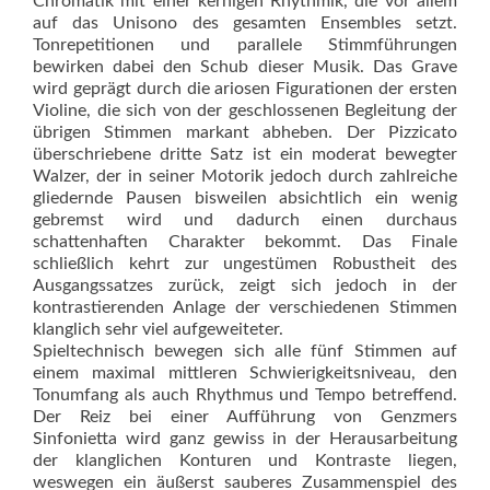
Chromatik mit einer kernigen Rhythmik, die vor allem
auf das Unisono des gesamten Ensembles setzt.
Tonrepetitionen und parallele Stimmführungen
bewirken dabei den Schub dieser Musik. Das Grave
wird geprägt durch die ariosen Figurationen der ersten
Violine, die sich von der geschlossenen Begleitung der
übrigen Stimmen markant abheben. Der Pizzicato
überschriebene dritte Satz ist ein moderat bewegter
Walzer, der in seiner Motorik jedoch durch zahlreiche
gliedernde Pausen bisweilen absichtlich ein wenig
gebremst wird und dadurch einen durchaus
schattenhaften Charakter bekommt. Das Finale
schließlich kehrt zur ungestümen Robustheit des
Ausgangssatzes zurück, zeigt sich jedoch in der
kontrastierenden Anlage der verschiedenen Stimmen
klanglich sehr viel aufgeweiteter.
Spieltechnisch bewegen sich alle fünf Stimmen auf
einem maximal mittleren Schwierigkeitsniveau, den
Tonumfang als auch Rhythmus und Tempo betreffend.
Der Reiz bei einer Aufführung von Genzmers
Sinfonietta wird ganz gewiss in der Herausarbeitung
der klanglichen Konturen und Kontraste liegen,
weswegen ein äußerst sauberes Zusammenspiel des