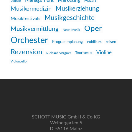
Management
Marketing
Mozart
Leipzig
Musikerziehung
Musikermedizin
Musikgeschichte
Musikfestivals
Oper
Musikvermittlung
Neue Musik
Orchester
reisen
Programmplanung
Publikum
Rezension
Violine
Richard Wagner
Tourismus
Violoncello
SCHOTT MUSIC GmbH & Co KG
Weihergarten 5
D-55116 Mainz