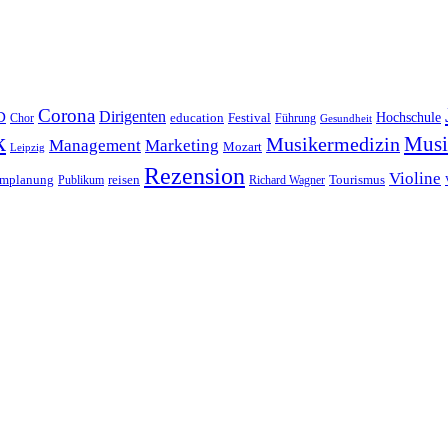
Corona
D
Dirigenten
Hochschule
education
Festival
Führung
Chor
Gesundheit
k
Musi
Musikermedizin
Management
Marketing
Mozart
Leipzig
Rezension
Violine
reisen
mmplanung
Publikum
Richard Wagner
Tourismus