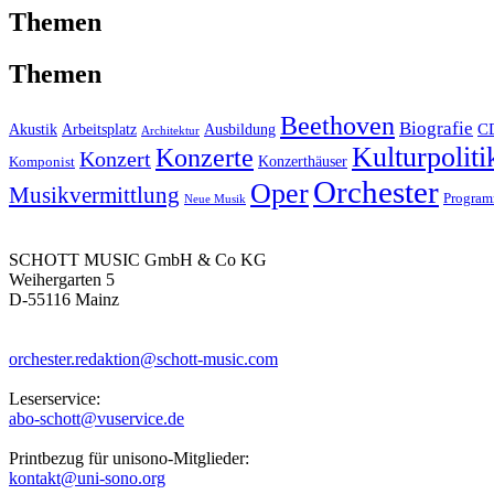
Themen
Themen
Beethoven
Biografie
C
Akustik
Arbeitsplatz
Ausbildung
Architektur
Kulturpoliti
Konzerte
Konzert
Konzerthäuser
Komponist
Orchester
Oper
Musikvermittlung
Progra
Neue Musik
SCHOTT MUSIC GmbH & Co KG
Weihergarten 5
D-55116 Mainz
orchester.redaktion@schott-music.com
Leserservice:
abo-schott@vuservice.de
Printbezug für unisono-Mitglieder:
kontakt@uni-sono.org