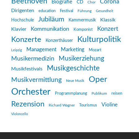
Beethoven
Corona
Biografie
CD
Chor
Dirigenten
education
Festival
Führung
Gesundheit
Jubiläum
Klassik
Hochschule
Kammermusik
Konzert
Kommunikation
Klavier
Komponist
Kulturpolitik
Konzerte
Konzerthäuser
Management
Marketing
Mozart
Leipzig
Musikerziehung
Musikermedizin
Musikgeschichte
Musikfestivals
Oper
Musikvermittlung
Neue Musik
Orchester
reisen
Programmplanung
Publikum
Rezension
Violine
Richard Wagner
Tourismus
Violoncello