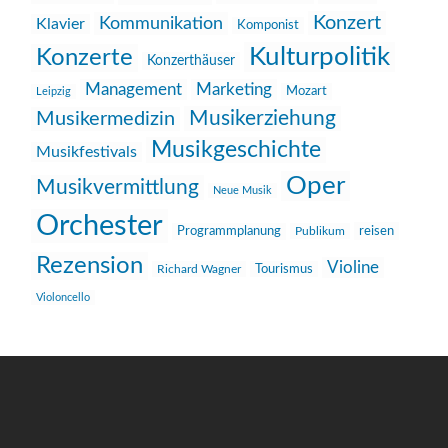
Konzert
Kommunikation
Klavier
Komponist
Kulturpolitik
Konzerte
Konzerthäuser
Management
Marketing
Mozart
Leipzig
Musikerziehung
Musikermedizin
Musikgeschichte
Musikfestivals
Oper
Musikvermittlung
Neue Musik
Orchester
reisen
Programmplanung
Publikum
Rezension
Violine
Richard Wagner
Tourismus
Violoncello