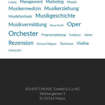
Management
Marketing
Mozart
Leipzig
Musikerziehung
Musikermedizin
Musikgeschichte
Musikfestivals
Oper
Musikvermittlung
Neue Musik
Orchester
reisen
Programmplanung
Publikum
Rezension
Violine
Richard Wagner
Tourismus
Violoncello
SCHOTT MUSIC GmbH & Co KG
Weihergarten 5
D-55116 Mainz