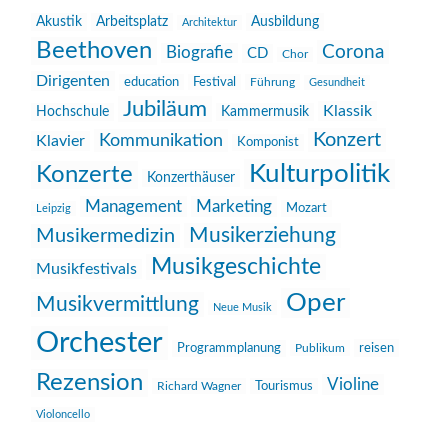
Akustik
Arbeitsplatz
Ausbildung
Architektur
Beethoven
Corona
Biografie
CD
Chor
Dirigenten
education
Festival
Führung
Gesundheit
Jubiläum
Klassik
Hochschule
Kammermusik
Konzert
Kommunikation
Klavier
Komponist
Kulturpolitik
Konzerte
Konzerthäuser
Management
Marketing
Mozart
Leipzig
Musikerziehung
Musikermedizin
Musikgeschichte
Musikfestivals
Oper
Musikvermittlung
Neue Musik
Orchester
reisen
Programmplanung
Publikum
Rezension
Violine
Richard Wagner
Tourismus
Violoncello